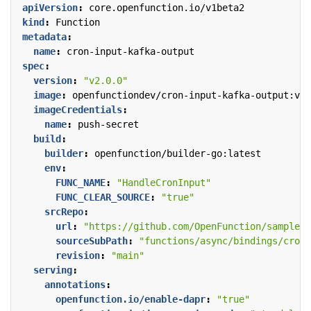
apiVersion
:
core.openfunction.io/v1beta2
kind
:
Function
metadata
:
name
:
cron-input-kafka-output
spec
:
version
:
"v2.0.0"
image
:
openfunctiondev/cron-input-kafka-output:v1
imageCredentials
:
name
:
push-secret
build
:
builder
:
openfunction/builder-go:latest
env
:
FUNC_NAME
:
"HandleCronInput"
FUNC_CLEAR_SOURCE
:
"true"
srcRepo
:
url
:
"https://github.com/OpenFunction/samples.
sourceSubPath
:
"functions/async/bindings/cron-
revision
:
"main"
serving
:
annotations
:
openfunction.io/enable-dapr
:
"true"