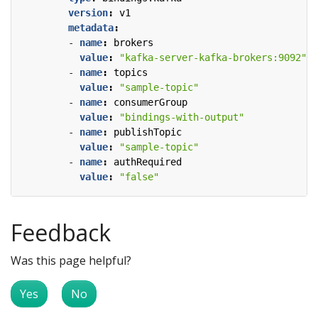
version
:
v1
metadata
:
- 
name
:
brokers
value
:
"kafka-server-kafka-brokers:9092"
- 
name
:
topics
value
:
"sample-topic"
- 
name
:
consumerGroup
value
:
"bindings-with-output"
- 
name
:
publishTopic
value
:
"sample-topic"
- 
name
:
authRequired
value
:
"false"
Feedback
Was this page helpful?
Yes
No