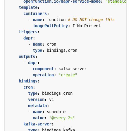
openfunction.io/dapr-service-mode
:
"standalone
template
:
containers
:
- 
name
:
function
# DO NOT change this
imagePullPolicy
:
IfNotPresent
triggers
:
dapr
:
- 
name
:
cron
type
:
bindings.cron
outputs
:
- 
dapr
:
component
:
kafka-server
operation
:
"create"
bindings
:
cron
:
type
:
bindings.cron
version
:
v1
metadata
:
- 
name
:
schedule
value
:
"@every 2s"
kafka-server
:
type
:
bindings.kafka