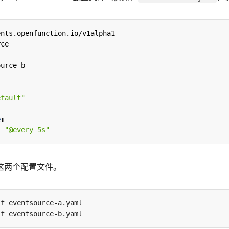
ents.openfunction.io/v1alpha1
rce
ource-b
"
efault"
e
:
:
"@every 5s"
这两个配置文件。