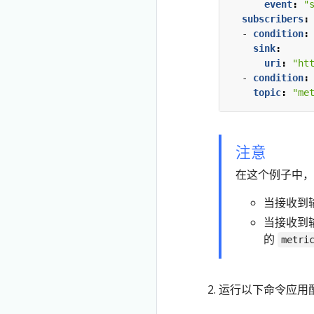
event
:
"
subscribers
:
- 
condition
:
sink
:
uri
:
"ht
- 
condition
:
topic
:
"me
注意
在这个例子中，
当接收到
当接收到
的
metri
运行以下命令应用