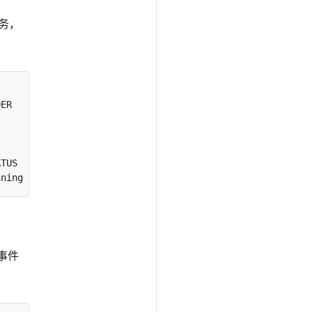
任务，
nning   
0
事件