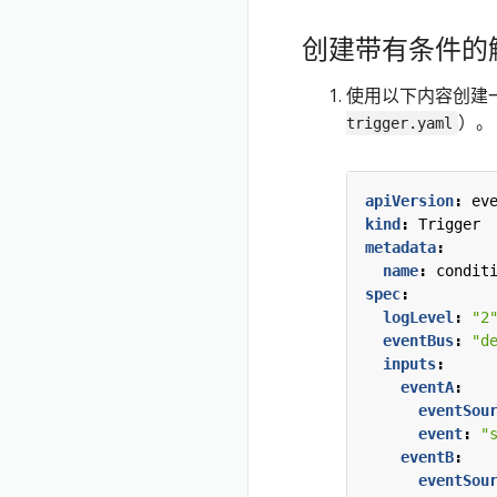
创建带有条件的
使用以下内容创建
）。
trigger.yaml
apiVersion
:
ev
kind
:
Trigger
metadata
:
name
:
condit
spec
:
logLevel
:
"2
eventBus
:
"d
inputs
:
eventA
:
eventSou
event
:
"
eventB
:
eventSou