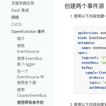
无服务器应用
创建两个事件源
BaaS 集成
使用以下内容创建一个
网络
CI/CD
OpenFunction 事件
apiVersion
:
ev
kind
:
EventSou
简介
metadata
:
使用
name
:
events
EventSource
spec
:
logLevel
:
"2
使用 EventBus
eventBus
:
"d
和 Trigger
kafka
:
在一个
sample-fiv
EventSource 中
brokers
:
使用多个源
topic
:
"
authRequ
使用
ClusterEventBus
使用带有条件的
使用以下内容创建另一