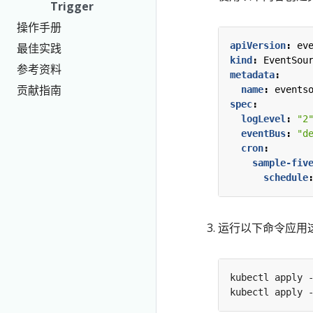
Trigger
操作手册
apiVersion
:
ev
最佳实践
kind
:
EventSou
参考资料
metadata
:
贡献指南
name
:
events
spec
:
logLevel
:
"2
eventBus
:
"d
cron
:
sample-fiv
schedule
运行以下命令应用