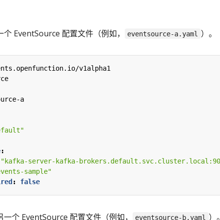
 EventSource 配置文件（例如，
）。
eventsource-a.yaml
ents.openfunction.io/v1alpha1
rce
ource-a
"
efault"
e
:
"kafka-server-kafka-brokers.default.svc.cluster.local:9
events-sample"
ired
:
false
个 EventSource 配置文件（例如，
）
eventsource-b.yaml