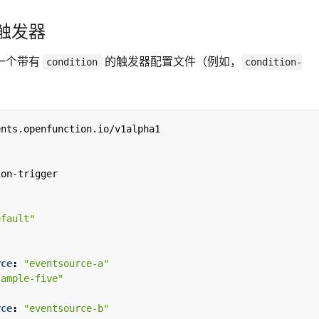
触发器
一个带有
的触发器配置文件（例如，
condition
condition-
ents.openfunction.io/v1alpha1
ion-trigger
"
efault"
rce
:
"eventsource-a"
sample-five"
rce
:
"eventsource-b"