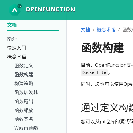
OPENFUNCTION
文档
文档
概念术语
函数
简介
函数构建
快速入门
概念术语
目前，OpenFunction
函数定义
。
Dockerfile
函数构建
构建策略
同时，您也可以使用OpenF
函数触发器
函数输出
通过定义构
函数缩放
函数签名
您可以从git仓库的源
Wasm 函数