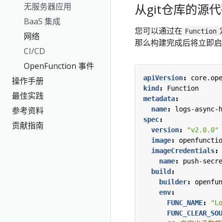
无服务器应用
从git仓库的源
BaaS 集成
您可以通过在
Function
网络
那么构建完成后将立即启
CI/CD
OpenFunction 事件
apiVersion
:
core.op
操作手册
kind
:
Function
最佳实践
metadata
:
name
:
logs-async-
参考资料
spec
:
贡献指南
version
:
"v2.0.0"
image
:
openfuncti
imageCredentials
:
name
:
push-secr
build
:
builder
:
openfu
env
:
FUNC_NAME
:
"L
FUNC_CLEAR_SO