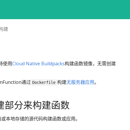
构建
支持使用
Cloud Native Buildpacks
构建函数镜像，无需创建
unction通过
构建
无服务器应用
。
Dockerfile
建部分来构建函数
代码或本地存储的源代码构建函数或应用。