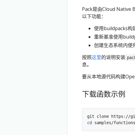
Pack是由Cloud Nat
以下功能：
使用buildpacks
重新基准使用buil
创建生态系统内使
按照
这里
的说明安装
pac
息。
要从本地源代码构建Ope
下载函数示例
cd