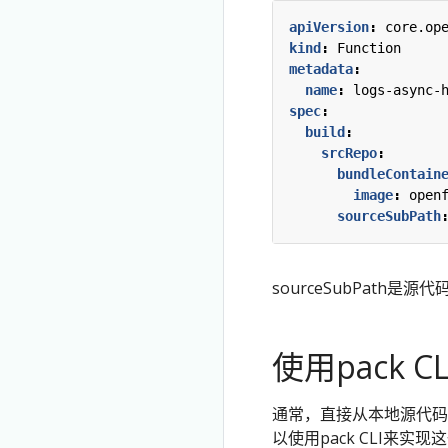
apiVersion
:
core.op
kind
:
Function
metadata
:
name
:
logs-async-
spec
:
build
:
srcRepo
:
bundleContain
image
:
open
sourceSubPath
sourceSubPath
使用pack 
通常，直接从本地源代码
以使用pack CLI来实现