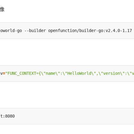
镜像
loworld-go --builder openfunction/builder-go:v2.4.0-1.17
nv
=
"FUNC_CONTEXT={\"name\":\"HelloWorld\",\"version\":\"