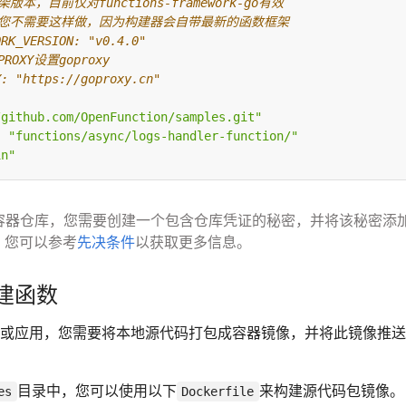
版本，目前仅对functions-framework-go有效
，您不需要这样做，因为构建器会自带最新的函数框架
ORK_VERSION: "v0.4.0"
PROXY设置goproxy
Y: "https://goproxy.cn"
/github.com/OpenFunction/samples.git"
:
"functions/async/logs-handler-function/"
in"
容器仓库，您需要创建一个包含仓库凭证的秘密，并将该秘密添
 您可以参考
先决条件
以获取更多信息。
建函数
或应用，您需要将本地源代码打包成容器镜像，并将此镜像推送
目录中，您可以使用以下
来构建源代码包镜像。
es
Dockerfile