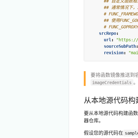
## 自定义函数框架
## 通常情况下
# FUNC_FRAMEW
## 使用FUNC_GO
# FUNC_GOPROX
srcRepo
:
url
:
"https:/
sourceSubPath
revision
:
"ma
要将函数镜像推送到
。
imageCredentials
从本地源代码构
要从本地源代码构建函数
器仓库。
假设您的源代码在
sampl