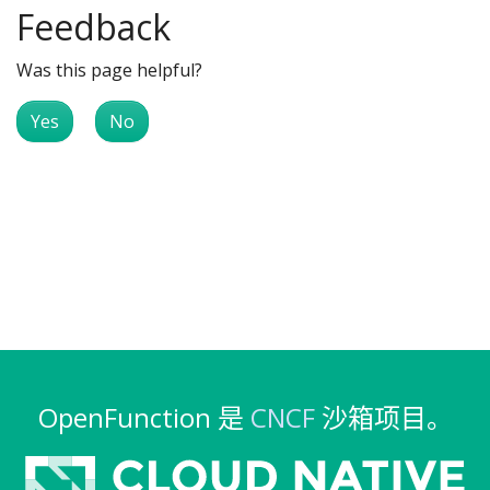
Feedback
Was this page helpful?
Yes
No
OpenFunction 是
CNCF
沙箱项目。