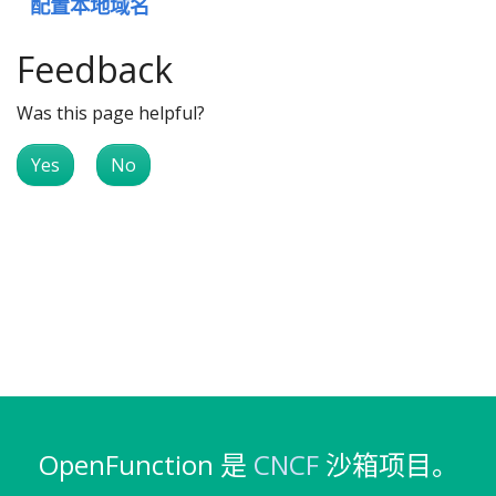
配置本地域名
Feedback
Was this page helpful?
Yes
No
OpenFunction 是
CNCF
沙箱项目。